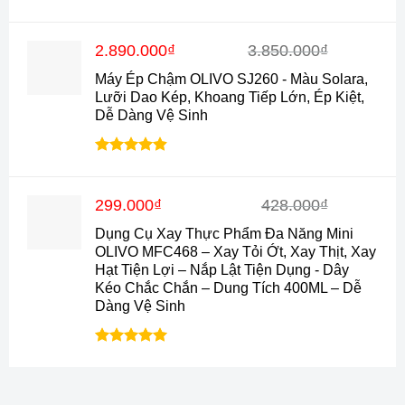
Được xếp
hạng
4.88
5 sao
Giá
Giá
2.890.000
₫
3.850.000
₫
gốc
hiện
Máy Ép Chậm OLIVO SJ260 - Màu Solara,
là:
tại
Lưỡi Dao Kép, Khoang Tiếp Lớn, Ép Kiệt,
3.850.000₫.
là:
Dễ Dàng Vệ Sinh
2.890.000₫.
Được xếp
hạng
4.9
5
sao
Giá
Giá
299.000
₫
428.000
₫
gốc
hiện
Dụng Cụ Xay Thực Phẩm Đa Năng Mini
là:
tại
OLIVO MFC468 – Xay Tỏi Ớt, Xay Thịt, Xay
428.000₫.
là:
Hạt Tiện Lợi – Nắp Lật Tiện Dụng - Dây
299.000₫.
Kéo Chắc Chắn – Dung Tích 400ML – Dễ
Dàng Vệ Sinh
Được xếp
hạng
5.0
5
sao