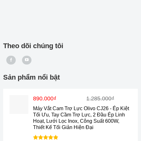
Theo dõi chúng tôi
Sản phẩm nổi bật
Giá
Giá
890.000
₫
1.285.000
₫
gốc
hiện
Máy Vắt Cam Trợ Lực Olivo CJ26 - Ép Kiệt
là:
tại
Tối Ưu, Tay Cầm Trợ Lực, 2 Đầu Ép Linh
1.285.000₫.
là:
Hoạt, Lưới Lọc Inox, Công Suất 600W,
890.000₫.
Thiết Kế Tối Giản Hiện Đại