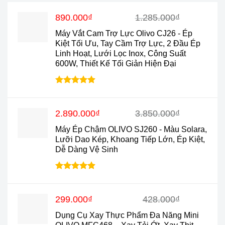
Giá
Giá
890.000
₫
1.285.000
₫
gốc
hiện
Máy Vắt Cam Trợ Lực Olivo CJ26 - Ép
là:
tại
Kiệt Tối Ưu, Tay Cầm Trợ Lực, 2 Đầu Ép
1.285.000₫.
là:
Linh Hoạt, Lưới Lọc Inox, Công Suất
890.000₫.
600W, Thiết Kế Tối Giản Hiện Đại
Được xếp
hạng
4.88
5 sao
Giá
Giá
2.890.000
₫
3.850.000
₫
gốc
hiện
Máy Ép Chậm OLIVO SJ260 - Màu Solara,
là:
tại
Lưỡi Dao Kép, Khoang Tiếp Lớn, Ép Kiệt,
3.850.000₫.
là:
Dễ Dàng Vệ Sinh
2.890.000₫.
Được xếp
hạng
4.9
5
sao
Giá
Giá
299.000
₫
428.000
₫
gốc
hiện
Dụng Cụ Xay Thực Phẩm Đa Năng Mini
là:
tại