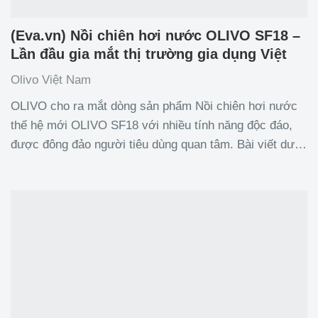
(Eva.vn) Nồi chiên hơi nước OLIVO SF18 –
Lần đầu gia mắt thị trường gia dụng Việt
Olivo Việt Nam
OLIVO cho ra mắt dòng sản phẩm Nồi chiên hơi nước
thế hệ mới OLIVO SF18 với nhiều tính năng độc đáo,
được đông đảo người tiêu dùng quan tâm. Bài viết dưới
đây sẽ chỉ ra những điểm vượt trội của sản phẩm mới
lần này. Độc đáo công nghệ “hấp kết hợp chiên”