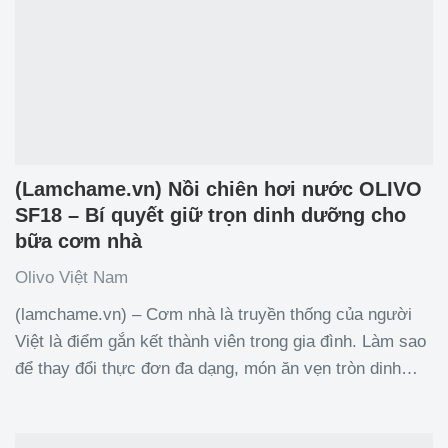
(Lamchame.vn) Nồi chiên hơi nước OLIVO
SF18 – Bí quyết giữ trọn dinh dưỡng cho
bữa cơm nhà
Olivo Việt Nam
(lamchame.vn) – Cơm nhà là truyền thống của người
Việt là điểm gắn kết thành viên trong gia đình. Làm sao
để thay đổi thực đơn đa dạng, món ăn vẹn tròn dinh
dưỡng cho cả nhà là điều băn khoăn của rất nhiều chị
em. Bài viết này sẽ giúp bạn tìm ra giải