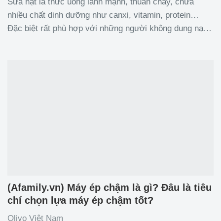
Sữa hạt là thức uống lành mạnh, thuần chay, chứa
nhiều chất dinh dưỡng như canxi, vitamin, protein…
Đặc biệt rất phù hợp với những người không dung nạp
được lactose. Với sự hỗ trợ của máy xay nấu đa năng,
các mẹ có thể dễ dàng nấu sữa hạt tại nhà vừa an toàn,
(Afamily.vn) Máy ép chậm là gì? Đâu là tiêu
chí chọn lựa máy ép chậm tốt?
Olivo Việt Nam