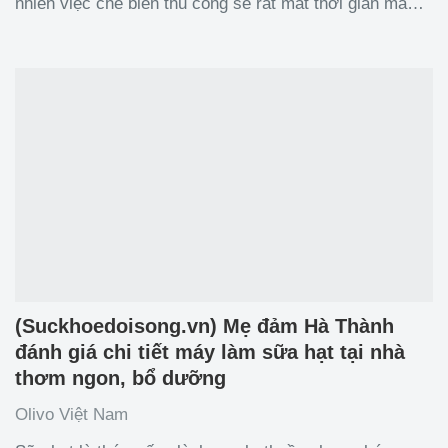
nhiên việc chế biến thủ công sẽ rất mất thời gian mà
thành phẩm nhiều khi lại không được như ý. Trong bài
viết này, chúng ta sẽ điểm lại những khó khăn của
phương
(Suckhoedoisong.vn) Mẹ đảm Hà Thành
đánh giá chi tiết máy làm sữa hạt tại nhà
thơm ngon, bổ dưỡng
Olivo Việt Nam