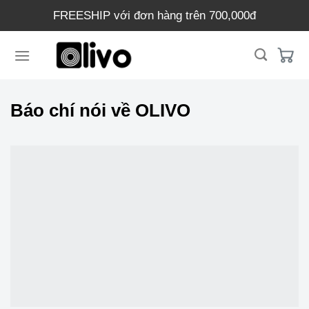
Chuyển
FREESHIP với đơn hàng trên 700,000đ
đến
nội
dung
Báo chí nói về OLIVO