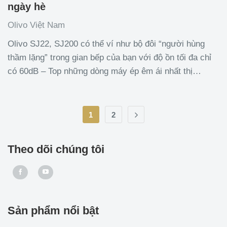
ngày hè
Olivo Việt Nam
Olivo SJ22, SJ200 có thể ví như bộ đôi “người hùng
thầm lặng” trong gian bếp của bạn với độ ồn tối đa chỉ
có 60dB – Top những dòng máy ép êm ái nhất thị
trường. Bộ tản nhiệt dưới giúp động cơ hoạt động bền
bỉ hơn. Công suất mạnh mẽ, trục ép
1
2
Theo dõi chúng tôi
Sản phẩm nổi bật