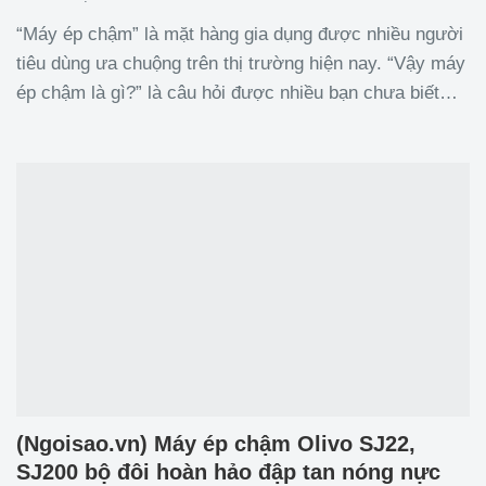
“Máy ép chậm” là mặt hàng gia dụng được nhiều người
tiêu dùng ưa chuộng trên thị trường hiện nay. “Vậy máy
ép chậm là gì?” là câu hỏi được nhiều bạn chưa biết
muốn tìm kiếm thông tin để hiểu rõ hơn về sản phẩm
này. Mời các bạn theo dõi ngay bài viết
(Ngoisao.vn) Máy ép chậm Olivo SJ22,
SJ200 bộ đôi hoàn hảo đập tan nóng nực