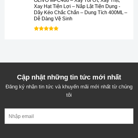
OLIVO MFC468 – Xay Tỏi Ớt, Xay Thịt,
428.000₫.
là:
Xay Hạt Tiện Lợi – Nắp Lật Tiện Dụng -
299.000₫.
Dây Kéo Chắc Chắn – Dung Tích 400ML –
Dễ Dàng Vệ Sinh
Được xếp
hạng
5.0
5
sao
Cập nhật những tin tức mới nhất
Đăng ký nhận tin tức và khuyến mãi mới nhất từ chúng
tôi