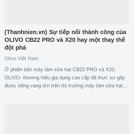
(Thanhnien.vn) Sự tiếp nối thành công của
OLIVO CB22 PRO và X20 hay một thay thế
đột phá
Olivo Việt Nam
Ở phiên bản máy làm sữa hạt CB22 PRO và X20,
OLIVO- thương hiệu gia dụng cao cấp đã thực sự gây
được tiếng vang lớn trên thị trường máy làm sữa hạt
bởi những điểm nổi bật không thể chối cãi. Và mới đây,
OLIVO lại cho ra mắt một sản phẩm máy làm