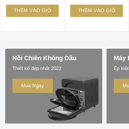
dựa trên
4.97
66
trên 5
đánh giá
dựa trên
THÊM VÀO GIỎ
THÊM VÀO GIỎ
đánh giá
HÀNG
HÀNG
Nồi Chiên Không Dầu
Máy 
Thiết kế đẹp nhất 2022
Ép kiệt
Mua Ngay
Mu