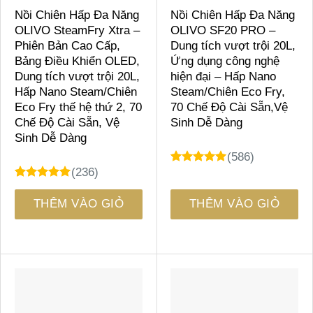
Nồi Chiên Hấp Đa Năng
Nồi Chiên Hấp Đa Năng
OLIVO SteamFry Xtra –
OLIVO SF20 PRO –
Phiên Bản Cao Cấp,
Dung tích vượt trội 20L,
Bảng Điều Khiển OLED,
Ứng dụng công nghệ
Dung tích vượt trội 20L,
hiện đại – Hấp Nano
Hấp Nano Steam/Chiên
Steam/Chiên Eco Fry,
Eco Fry thế hệ thứ 2, 70
70 Chế Độ Cài Sẵn,Vệ
Chế Độ Cài Sẵn, Vệ
Sinh Dễ Dàng
Sinh Dễ Dàng
(586)
(236)
4.98
51
trên 5
dựa trên
4.98
23
trên 5
đánh giá
dựa trên
THÊM VÀO GIỎ
THÊM VÀO GIỎ
đánh giá
HÀNG
HÀNG