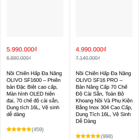
Giá
Giá
Giá
Giá
5.990.000
₫
4.990.000
₫
gốc
hiện
gốc
hiện
là:
tại
là:
tại
6.880.000
₫
7.140.000
₫
6.880.000₫.
là:
7.140.000₫.
là:
5.990.000₫.
4.990.000₫.
Nồi Chiên Hấp Đa Năng
Nồi Chiên Hấp Đa Năng
OLIVO SF1600 – Phiên
OLIVO SF16 PRO –
bản Đặc Biệt cao cấp,
Bản Nâng Cấp 70 Chế
Màn hình OLED hiện
Độ Cài Sẵn, Toàn Bộ
đại, 70 chế độ cài sẵn,
Khoang Nồi Và Phụ Kiện
Dung tích 16L, Vệ sinh
Bằng Inox 304 Cao Cấp,
dễ dàng
Dung Tích 16L, Vệ Sinh
Dễ Dàng
(459)
(998)
4.98
48
trên 5