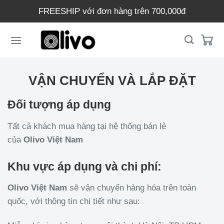
Chuyển
FREESHIP với đơn hàng trên 700,000đ
đến
nội
dung
VẬN CHUYỂN VÀ LẮP ĐẶT
Đối tượng áp dụng
Tất cả khách mua hàng tại hệ thống bán lẻ
của
Olivo
Việt Nam
Khu vực áp dụng và chi phí:
Olivo Việt Nam
sẽ vận chuyển hàng hóa trên toàn
quốc, với thông tin chi tiết như sau: