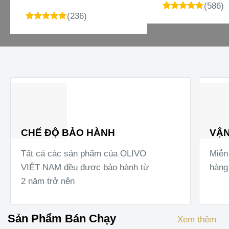
(586)
(236)
4.98
51
trên 5
dựa trên
4.98
23
trên 5
đánh giá
dựa trên
đánh giá
CHẾ ĐỘ BẢO HÀNH
VẬN
Tất cả các sản phẩm của OLIVO
Miễn 
VIỆT NAM đều được bảo hành từ
hàng
2 năm trở nên
Sản Phẩm Bán Chạy
Xem thêm