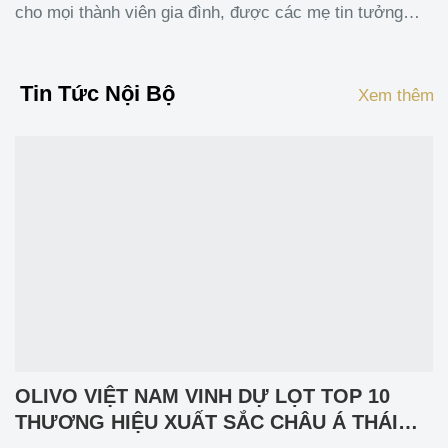
cho mọi thành viên gia đình, được các mẹ tin tưởng
dùng cho các bé mỗi khi thời tiết thay đổi. Trong Y học
cổ truyền, củ
Tin Tức Nội Bộ
Xem thêm
OLIVO VIỆT NAM VINH DỰ LỌT TOP 10
THƯƠNG HIỆU XUẤT SẮC CHÂU Á THÁI