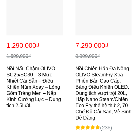
Giá
Giá
Giá
Giá
1.290.000
₫
7.290.000
₫
gốc
hiện
gốc
hiện
là:
tại
là:
tại
1.699.000₫.
là:
9.900.000₫.
là:
1.699.000
₫
9.900.000
₫
1.290.000₫.
7.290.000₫.
Nồi Nấu Chậm OLIVO
Nồi Chiên Hấp Đa Năng
SC25/SC30 – 3 Mức
OLIVO SteamFry Xtra –
Nhiệt Cài Sẵn – Điều
Phiên Bản Cao Cấp,
Khiển Núm Xoay – Lòng
Bảng Điều Khiển OLED,
Gốm Tráng Men – Nắp
Dung tích vượt trội 20L,
Kính Cường Lực – Dung
Hấp Nano Steam/Chiên
tích 2.5L/3L
Eco Fry thế hệ thứ 2, 70
Chế Độ Cài Sẵn, Vệ Sinh
Dễ Dàng
(236)
4.98
23
trên 5