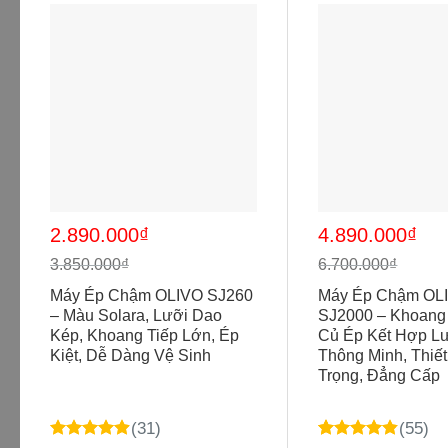
Giá
Giá
Giá
Giá
2.890.000
₫
4.890.000
₫
gốc
hiện
gốc
hiện
là:
tại
là:
tại
3.850.000
₫
6.700.000
₫
3.850.000₫.
là:
6.700.000₫.
là:
2.890.000₫.
4.890.000₫.
Máy Ép Chậm OLIVO SJ260
Máy Ép Chậm OL
– Màu Solara, Lưỡi Dao
SJ2000 – Khoang 
Kép, Khoang Tiếp Lớn, Ép
Củ Ép Kết Hợp Lư
Kiệt, Dễ Dàng Vệ Sinh
Thông Minh, Thiế
Trọng, Đẳng Cấp
(31)
(55)