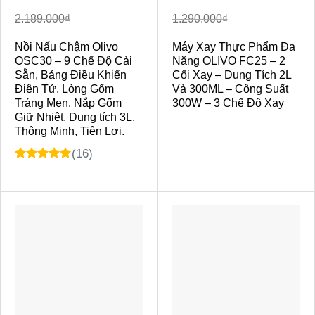
là:
tại
là:
tại
2.189.000₫.
là:
1.290.000₫.
là:
2.189.000
₫
1.290.000
₫
1.590.000₫.
890.000₫.
Nồi Nấu Chậm Olivo
Máy Xay Thực Phẩm Đa
OSC30 – 9 Chế Độ Cài
Năng OLIVO FC25 – 2
Sẵn, Bảng Điều Khiển
Cối Xay – Dung Tích 2L
Điện Tử, Lòng Gốm
Và 300ML – Công Suất
Tráng Men, Nắp Gốm
300W – 3 Chế Độ Xay
Giữ Nhiệt, Dung tích 3L,
Thông Minh, Tiện Lợi.
(16)
4.97
11
trên 5
dựa trên
đánh giá