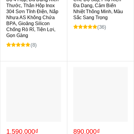
Thước, Thân Hộp Inox
Đa Dạng, Cảm Biến
304 Sơn Tĩnh Điện, Nắp
Nhiệt Thông Minh, Màu
Nhựa AS Không Chứa
Sắc Sang Trọng
BPA, Gioăng Silicon
(36)
Chống Rò Rỉ, Tiện Lợi,
4.98
3
trên 5
Gọn Gàng
dựa trên
đánh giá
(8)
5.00
8
trên 5
dựa trên
đánh giá
Giá
Giá
Giá
Giá
1.590.000
₫
890.000
₫
gốc
hiện
gốc
hiện