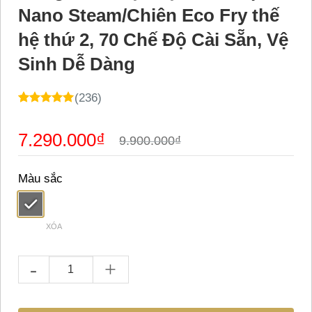
Nano Steam/Chiên Eco Fry thế
hệ thứ 2, 70 Chế Độ Cài Sẵn, Vệ
Sinh Dễ Dàng
(236)
4.98
23
trên 5
dựa trên
Giá
Giá
7.290.000
₫
đánh giá
9.900.000
₫
gốc
hiện
là:
tại
9.900.000₫.
là:
Màu sắc
7.290.000₫.
XÓA
Nồi Chiên Hấp Đa Năng OLIVO SteamFry Xtra – Phiên Bản Cao 