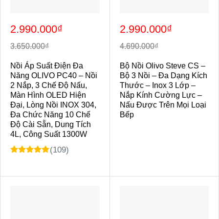
Giá
Giá
Giá
Giá
2.990.000
₫
2.990.000
₫
gốc
hiện
gốc
hiện
là:
tại
là:
tại
3.650.000₫.
là:
4.690.000₫.
là:
3.650.000
₫
4.690.000
₫
2.990.000₫.
2.990.000₫.
Nồi Áp Suất Điện Đa
Bộ Nồi Olivo Steve CS –
Năng OLIVO PC40 – Nồi
Bộ 3 Nồi – Đa Dạng Kích
2 Nắp, 3 Chế Độ Nấu,
Thước – Inox 3 Lớp –
Màn Hình OLED Hiện
Nắp Kính Cường Lực –
Đại, Lòng Nồi INOX 304,
Nấu Được Trên Mọi Loại
Đa Chức Năng 10 Chế
Bếp
Độ Cài Sẵn, Dung Tích
4L, Công Suất 1300W
(109)
Được xếp
hạng
4.97
5 sao