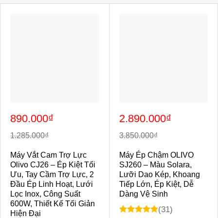
Giá
Giá
Giá
Giá
890.000
₫
2.890.000
₫
gốc
hiện
gốc
hiện
là:
tại
là:
tại
1.285.000₫.
là:
3.850.000₫.
là:
1.285.000
₫
3.850.000
₫
890.000₫.
2.890.000₫.
Máy Vắt Cam Trợ Lực
Máy Ép Chậm OLIVO
Olivo CJ26 – Ép Kiệt Tối
SJ260 – Màu Solara,
Ưu, Tay Cầm Trợ Lực, 2
Lưỡi Dao Kép, Khoang
Đầu Ép Linh Hoạt, Lưới
Tiếp Lớn, Ép Kiệt, Dễ
Lọc Inox, Công Suất
Dàng Vệ Sinh
600W, Thiết Kế Tối Giản
(31)
Hiện Đại