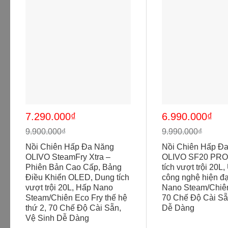
Giá
Giá
Giá
Giá
7.290.000
₫
6.990.000
₫
gốc
hiện
gốc
hiện
là:
tại
là:
tại
9.900.000
₫
9.990.000
₫
9.900.000₫.
là:
9.990.000₫.
là:
7.290.000₫.
6.990.000₫.
Nồi Chiên Hấp Đa Năng
Nồi Chiên Hấp Đ
OLIVO SteamFry Xtra –
OLIVO SF20 PRO
Phiên Bản Cao Cấp, Bảng
tích vượt trội 20L
Điều Khiển OLED, Dung tích
công nghệ hiện đ
vượt trội 20L, Hấp Nano
Nano Steam/Chiên
Steam/Chiên Eco Fry thế hệ
70 Chế Độ Cài Sẵ
thứ 2, 70 Chế Độ Cài Sẵn,
Dễ Dàng
Vệ Sinh Dễ Dàng