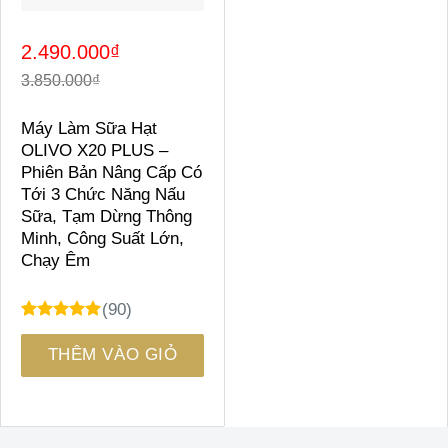
Giá
Giá
2.490.000
₫
gốc
hiện
là:
tại
3.850.000
₫
3.850.000₫.
là:
2.490.000₫.
Máy Làm Sữa Hạt
OLIVO X20 PLUS –
Phiên Bản Nâng Cấp Có
Tới 3 Chức Năng Nấu
Sữa, Tạm Dừng Thông
Minh, Công Suất Lớn,
Chạy Êm
(90)
4.95
31
trên 5
dựa trên
THÊM VÀO GIỎ
đánh giá
HÀNG