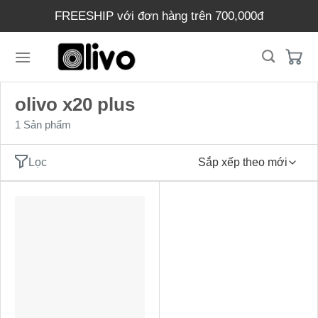
Chuyển
FREESHIP với đơn hàng trên 700,000đ
đến
nội
dung
olivo x20 plus
1 Sản phẩm
Lọc