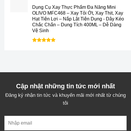
gốc
hiện
Dụng Cụ Xay Thực Phẩm Đa Năng Mini
là:
tại
OLIVO MFC468 – Xay Tỏi Ớt, Xay Thịt, Xay
428.000₫.
là:
Hạt Tiện Lợi – Nắp Lật Tiện Dụng - Dây Kéo
299.000₫.
Chắc Chắn – Dung Tích 400ML – Dễ Dàng
Vệ Sinh
Được xếp
hạng
5.0
5
sao
Cập nhật những tin tức mới nhất
Đăng ký nhận tin tức và khuyến mãi mới nhất từ chúng
tôi