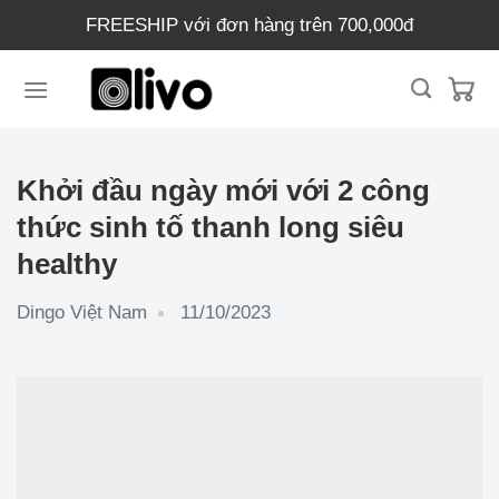
Chuyển
FREESHIP với đơn hàng trên 700,000đ
đến
nội
dung
Khởi đầu ngày mới với 2 công
thức sinh tố thanh long siêu
healthy
Dingo Việt Nam
11/10/2023