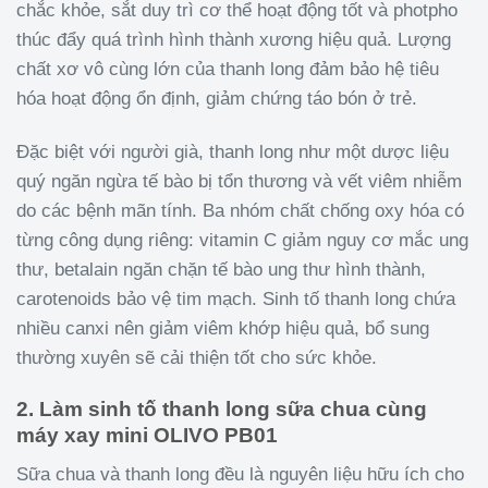
chắc khỏe, sắt duy trì cơ thể hoạt động tốt và photpho
thúc đẩy quá trình hình thành xương hiệu quả. Lượng
chất xơ vô cùng lớn của thanh long đảm bảo hệ tiêu
hóa hoạt động ổn định, giảm chứng táo bón ở trẻ.
Đặc biệt với người già, thanh long như một dược liệu
quý ngăn ngừa tế bào bị tổn thương và vết viêm nhiễm
do các bệnh mãn tính. Ba nhóm chất chống oxy hóa có
từng công dụng riêng: vitamin C giảm nguy cơ mắc ung
thư, betalain ngăn chặn tế bào ung thư hình thành,
carotenoids bảo vệ tim mạch. Sinh tố thanh long chứa
nhiều canxi nên giảm viêm khớp hiệu quả, bổ sung
thường xuyên sẽ cải thiện tốt cho sức khỏe.
2. Làm sinh tố thanh long sữa chua cùng
máy xay mini OLIVO PB01
Sữa chua và thanh long đều là nguyên liệu hữu ích cho