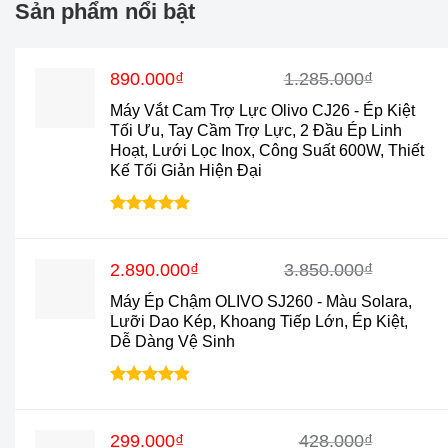
Sản phẩm nổi bật
Giá
Giá
890.000
₫
1.285.000
₫
gốc
hiện
Máy Vắt Cam Trợ Lực Olivo CJ26 - Ép Kiệt
là:
tại
Tối Ưu, Tay Cầm Trợ Lực, 2 Đầu Ép Linh
1.285.000₫.
là:
Hoạt, Lưới Lọc Inox, Công Suất 600W, Thiết
890.000₫.
Kế Tối Giản Hiện Đại
Được xếp
hạng
4.88
5 sao
Giá
Giá
2.890.000
₫
3.850.000
₫
gốc
hiện
Máy Ép Chậm OLIVO SJ260 - Màu Solara,
là:
tại
Lưỡi Dao Kép, Khoang Tiếp Lớn, Ép Kiệt,
3.850.000₫.
là:
Dễ Dàng Vệ Sinh
2.890.000₫.
Được xếp
hạng
4.9
5
sao
Giá
Giá
299.000
₫
428.000
₫