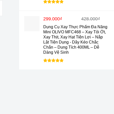
Được xếp
hạng
4.9
5
sao
Giá
Giá
299.000
₫
428.000
₫
gốc
hiện
Dụng Cụ Xay Thực Phẩm Đa Năng
là:
tại
Mini OLIVO MFC468 – Xay Tỏi Ớt,
428.000₫.
là:
Xay Thịt, Xay Hạt Tiện Lợi – Nắp
299.000₫.
Lật Tiện Dụng - Dây Kéo Chắc
Chắn – Dung Tích 400ML – Dễ
Dàng Vệ Sinh
Được xếp
hạng
5.0
5
sao