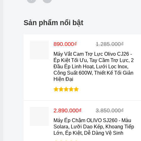
Sản phẩm nổi bật
Giá
Giá
890.000
₫
1.285.000
₫
gốc
hiện
Máy Vắt Cam Trợ Lực Olivo CJ26 -
là:
tại
Ép Kiệt Tối Ưu, Tay Cầm Trợ Lực, 2
1.285.000₫.
là:
Đầu Ép Linh Hoạt, Lưới Lọc Inox,
890.000₫.
Công Suất 600W, Thiết Kế Tối Giản
Hiện Đại
Được xếp
hạng
4.88
5 sao
Giá
Giá
2.890.000
₫
3.850.000
₫
gốc
hiện
Máy Ép Chậm OLIVO SJ260 - Màu
là:
tại
Solara, Lưỡi Dao Kép, Khoang Tiếp
3.850.000₫.
là:
Lớn, Ép Kiệt, Dễ Dàng Vệ Sinh
2.890.000₫.