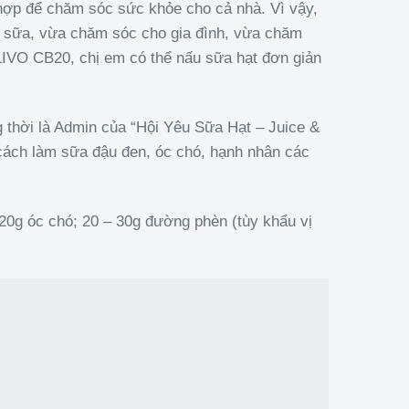
hợp để chăm sóc sức khỏe cho cả nhà. Vì vậy,
ấu sữa, vừa chăm sóc cho gia đình, vừa chăm
IVO CB20, chị em có thể nấu sữa hạt đơn giản
 thời là Admin của “Hội Yêu Sữa Hạt – Juice &
 cách làm sữa đậu đen, óc chó, hạnh nhân các
20g óc chó; 20 – 30g đường phèn (tùy khẩu vị