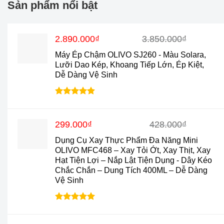
Sản phẩm nổi bật
Giá
Giá
2.890.000
₫
3.850.000
₫
gốc
hiện
Máy Ép Chậm OLIVO SJ260 - Màu Solara,
là:
tại
Lưỡi Dao Kép, Khoang Tiếp Lớn, Ép Kiệt,
3.850.000₫.
là:
Dễ Dàng Vệ Sinh
2.890.000₫.
Được xếp
hạng
4.9
5
sao
Giá
Giá
299.000
₫
428.000
₫
gốc
hiện
Dụng Cụ Xay Thực Phẩm Đa Năng Mini
là:
tại
OLIVO MFC468 – Xay Tỏi Ớt, Xay Thịt, Xay
428.000₫.
là:
Hạt Tiện Lợi – Nắp Lật Tiện Dụng - Dây Kéo
299.000₫.
Chắc Chắn – Dung Tích 400ML – Dễ Dàng
Vệ Sinh
Được xếp
hạng
5.0
5