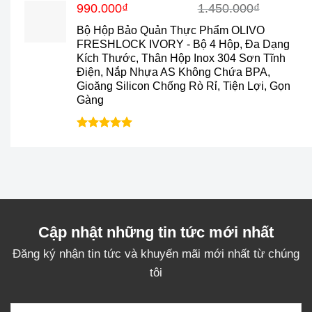
sao
Giá
Giá
990.000
₫
1.450.000
₫
gốc
hiện
Bộ Hộp Bảo Quản Thực Phẩm OLIVO
là:
tại
FRESHLOCK IVORY - Bộ 4 Hộp, Đa Dạng
1.450.000₫.
là:
Kích Thước, Thân Hộp Inox 304 Sơn Tĩnh
990.000₫.
Điện, Nắp Nhựa AS Không Chứa BPA,
Gioăng Silicon Chống Rò Rỉ, Tiện Lợi, Gọn
Gàng
Được xếp
hạng
5.00
5 sao
Cập nhật những tin tức mới nhất
Đăng ký nhận tin tức và khuyến mãi mới nhất từ chúng
tôi