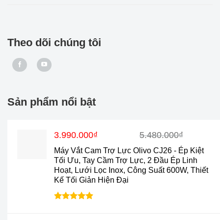
Theo dõi chúng tôi
Sản phẩm nổi bật
Giá
Giá
3.990.000
₫
5.480.000
₫
gốc
hiện
Máy Vắt Cam Trợ Lực Olivo CJ26 - Ép Kiệt
là:
tại
Tối Ưu, Tay Cầm Trợ Lực, 2 Đầu Ép Linh
5.480.000₫.
là:
Hoạt, Lưới Lọc Inox, Công Suất 600W, Thiết
3.990.000₫.
Kế Tối Giản Hiện Đại
Được xếp
hạng
4.88