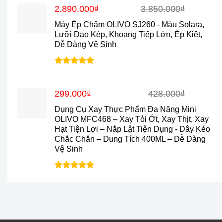
5 sao
Giá
Giá
2.890.000
₫
3.850.000
₫
gốc
hiện
Máy Ép Chậm OLIVO SJ260 - Màu Solara,
là:
tại
Lưỡi Dao Kép, Khoang Tiếp Lớn, Ép Kiệt,
3.850.000₫.
là:
Dễ Dàng Vệ Sinh
2.890.000₫.
Được xếp
hạng
4.9
5
sao
Giá
Giá
299.000
₫
428.000
₫
gốc
hiện
Dụng Cụ Xay Thực Phẩm Đa Năng Mini
là:
tại
OLIVO MFC468 – Xay Tỏi Ớt, Xay Thịt, Xay
428.000₫.
là:
Hạt Tiện Lợi – Nắp Lật Tiện Dụng - Dây Kéo
299.000₫.
Chắc Chắn – Dung Tích 400ML – Dễ Dàng
Vệ Sinh
Được xếp
hạng
5.0
5
sao