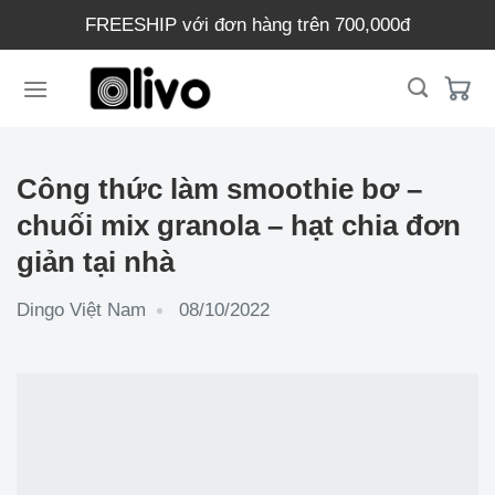
Chuyển
FREESHIP với đơn hàng trên 700,000đ
đến
nội
dung
Công thức làm smoothie bơ –
chuối mix granola – hạt chia đơn
giản tại nhà
Dingo Việt Nam
08/10/2022