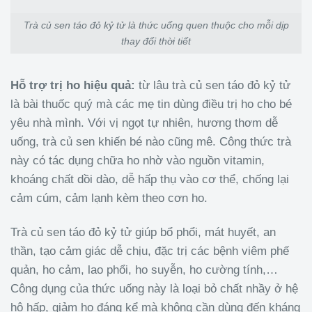
Trà củ sen táo đỏ kỷ tử là thức uống quen thuộc cho mỗi dịp
thay đổi thời tiết
Hỗ trợ trị ho hiệu quả:
từ lâu trà củ sen táo đỏ kỷ tử
là bài thuốc quý mà các mẹ tin dùng điều trị ho cho bé
yêu nhà mình. Với vị ngọt tự nhiên, hương thơm dễ
uống, trà củ sen khiến bé nào cũng mê. Công thức trà
này có tác dụng chữa ho nhờ vào nguồn vitamin,
khoáng chất dồi dào, dễ hấp thụ vào cơ thể, chống lại
cảm cúm, cảm lạnh kèm theo cơn ho.
Trà củ sen táo đỏ kỷ tử giúp bổ phổi, mát huyết, an
thần, tạo cảm giác dễ chịu, đặc trị các bệnh viêm phế
quản, ho cảm, lao phổi, ho suyễn, ho cường tính,…
Công dụng của thức uống này là loại bỏ chất nhầy ở hệ
hô hấp, giảm ho đáng kể mà không cần dùng đến kháng