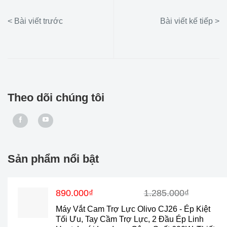
Theo dõi chúng tôi
Sản phẩm nổi bật
Giá
Giá
890.000
₫
1.285.000
₫
gốc
hiện
Máy Vắt Cam Trợ Lực Olivo CJ26 - Ép Kiệt
là:
tại
Tối Ưu, Tay Cầm Trợ Lực, 2 Đầu Ép Linh
1.285.000₫.
là: