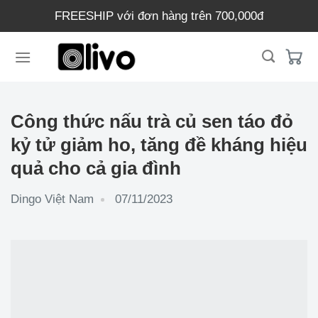
Chuyển
FREESHIP với đơn hàng trên 700,000đ
đến
nội
dung
Công thức nấu trà củ sen táo đỏ
kỷ tử giảm ho, tăng đề kháng hiệu
quả cho cả gia đình
Dingo Việt Nam
07/11/2023