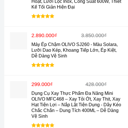
Hoạt, Lưới Lọc Inox, Công Suất 600W, Thiết
890.000₫.
Kế Tối Giản Hiện Đại
Được xếp
hạng
4.88
5 sao
Giá
Giá
2.890.000
₫
3.850.000
₫
gốc
hiện
Máy Ép Chậm OLIVO SJ260 - Màu Solara,
là:
tại
Lưỡi Dao Kép, Khoang Tiếp Lớn, Ép Kiệt,
3.850.000₫.
là:
Dễ Dàng Vệ Sinh
2.890.000₫.
Được xếp
hạng
4.9
5
sao
Giá
Giá
299.000
₫
428.000
₫
gốc
hiện
Dụng Cụ Xay Thực Phẩm Đa Năng Mini
là:
tại
OLIVO MFC468 – Xay Tỏi Ớt, Xay Thịt, Xay
428.000₫.
là:
Hạt Tiện Lợi – Nắp Lật Tiện Dụng - Dây Kéo
299.000₫.
Chắc Chắn – Dung Tích 400ML – Dễ Dàng
Vệ Sinh