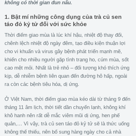
không có thời gian đun nấu.
1. Bật mí những công dụng của trà củ sen
táo đỏ kỷ tử đối với sức khỏe
Thời điểm giao mùa là lúc khí hậu, nhiệt độ thay đổi,
chênh lệch nhiệt độ ngày đêm, tạo điều kiện thuận lợi
cho vi khuẩn và virus gây bệnh phát triển mạnh mẽ,
khiến cho nhiều người gặp tình trạng ho, cúm mùa, sốt
cao mệt mỏi. Nhất là trẻ nhỏ – đối tượng khó thích ứng
kịp, dễ nhiễm bệnh liên quan đến đường hô hấp, ngoài
ra còn các bệnh tiêu hóa, dị ứng.
Ở Việt Nam, thời điểm giao mùa kéo dài từ tháng 9 đến
tháng 11 âm lịch, thời tiết dần chuyển lạnh, không khí
khô hanh nên rất dễ mắc viêm mũi dị ứng, hen phế
quản,… Vì vậy, trà củ sen táo đỏ kỷ tử sẽ là thức uống
không thể thiếu, nên bổ sung hàng ngày cho cả nhà