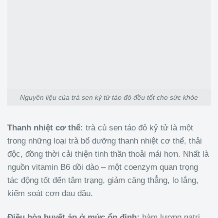
Nguyên liệu của trà sen kỷ tử táo đỏ đều tốt cho sức khỏe
Thanh nhiệt cơ thể:
trà củ sen táo đỏ kỷ tử là một
trong những loại trà bổ dưỡng thanh nhiệt cơ thể, thải
độc, đồng thời cải thiện tinh thần thoải mái hơn. Nhất là
nguồn vitamin B6 dồi dào – một coenzym quan trọng
tác động tốt đến tâm trạng, giảm căng thẳng, lo lắng,
kiểm soát cơn đau đầu.
Điều hòa huyết áp ở mức ổn định:
hàm lượng natri