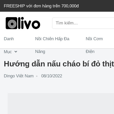
Chuyển
FREESHIP với đơn hàng trên 700,000đ
đến
nội
Tìm
dung
kiếm:
Danh
Nồi Chiên Hấp Đa
Nồi Cơm
Năng
Điện
Mục
Hướng dẫn nấu cháo bí đỏ thị
Dingo Việt Nam
08/10/2022