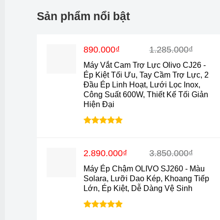
Sản phẩm nổi bật
Giá
Giá
890.000
₫
1.285.000
₫
gốc
hiện
Máy Vắt Cam Trợ Lực Olivo CJ26 -
là:
tại
Ép Kiệt Tối Ưu, Tay Cầm Trợ Lực, 2
1.285.000₫.
là:
Đầu Ép Linh Hoạt, Lưới Lọc Inox,
890.000₫.
Công Suất 600W, Thiết Kế Tối Giản
Hiện Đại
Được xếp
hạng
4.88
5 sao
Giá
Giá
2.890.000
₫
3.850.000
₫
gốc
hiện
Máy Ép Chậm OLIVO SJ260 - Màu
là:
tại
Solara, Lưỡi Dao Kép, Khoang Tiếp
3.850.000₫.
là:
Lớn, Ép Kiệt, Dễ Dàng Vệ Sinh
2.890.000₫.
Được xếp