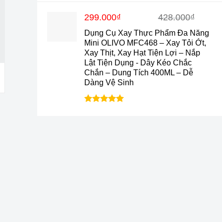
hạng
4.9
5
sao
Giá
Giá
299.000
₫
428.000
₫
gốc
hiện
Dụng Cụ Xay Thực Phẩm Đa Năng
là:
tại
Mini OLIVO MFC468 – Xay Tỏi Ớt,
428.000₫.
là:
Xay Thịt, Xay Hạt Tiện Lợi – Nắp
299.000₫.
Lật Tiện Dụng - Dây Kéo Chắc
Chắn – Dung Tích 400ML – Dễ
Dàng Vệ Sinh
Được xếp
hạng
5.0
5
sao