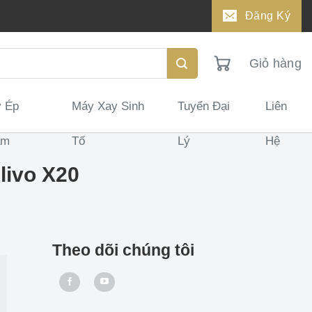
Đăng Ký
Giỏ hàng
 Ép
Máy Xay Sinh
Tuyển Đại
Liên
ậm
Tố
Lý
Hệ
livo X20
Theo dõi chúng tôi