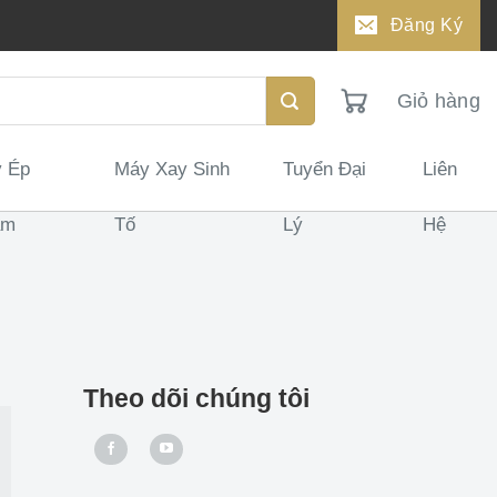
Đăng Ký
Giỏ hàng
 Ép
Máy Xay Sinh
Tuyển Đại
Liên
ậm
Tố
Lý
Hệ
Theo dõi chúng tôi