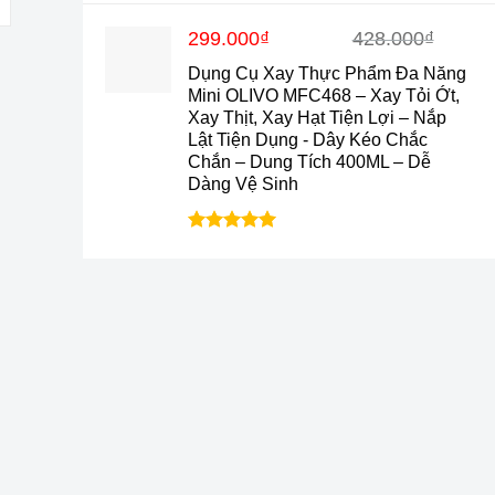
hạng
4.9
5
sao
Giá
Giá
299.000
₫
428.000
₫
gốc
hiện
Dụng Cụ Xay Thực Phẩm Đa Năng
là:
tại
Mini OLIVO MFC468 – Xay Tỏi Ớt,
428.000₫.
là:
Xay Thịt, Xay Hạt Tiện Lợi – Nắp
299.000₫.
Lật Tiện Dụng - Dây Kéo Chắc
Chắn – Dung Tích 400ML – Dễ
Dàng Vệ Sinh
Được xếp
hạng
5.0
5
sao