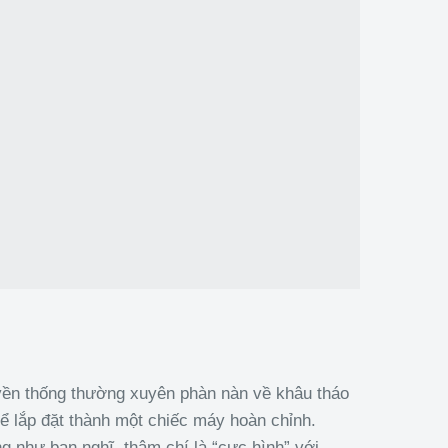
yền thống thường xuyên phàn nàn về khâu tháo
hể lắp đặt thành một chiếc máy hoàn chỉnh.
 như bạn nghĩ, thậm chí là “cực hình” với