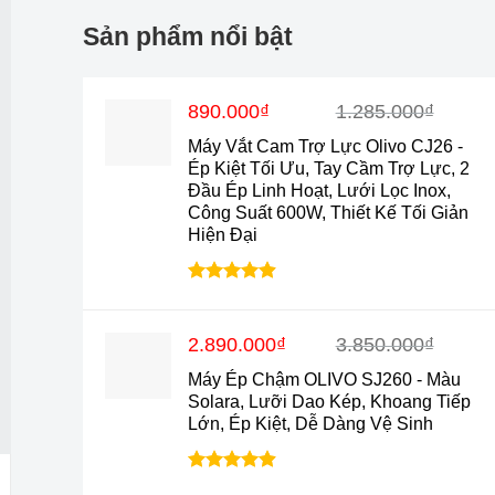
Sản phẩm nổi bật
Giá
Giá
890.000
₫
1.285.000
₫
gốc
hiện
Máy Vắt Cam Trợ Lực Olivo CJ26 -
là:
tại
Ép Kiệt Tối Ưu, Tay Cầm Trợ Lực, 2
1.285.000₫.
là:
Đầu Ép Linh Hoạt, Lưới Lọc Inox,
890.000₫.
Công Suất 600W, Thiết Kế Tối Giản
Hiện Đại
Được xếp
hạng
4.88
5 sao
Giá
Giá
2.890.000
₫
3.850.000
₫
gốc
hiện
Máy Ép Chậm OLIVO SJ260 - Màu
là:
tại
Solara, Lưỡi Dao Kép, Khoang Tiếp
3.850.000₫.
là:
Lớn, Ép Kiệt, Dễ Dàng Vệ Sinh
2.890.000₫.
Được xếp