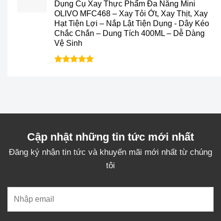
Dụng Cụ Xay Thực Phẩm Đa Năng Mini
là:
tại
OLIVO MFC468 – Xay Tỏi Ớt, Xay Thịt, Xay
428.000₫.
là:
Hạt Tiện Lợi – Nắp Lật Tiện Dụng - Dây Kéo
299.000₫.
Chắc Chắn – Dung Tích 400ML – Dễ Dàng
Vệ Sinh
Được xếp
hạng
5.0
5
sao
Cập nhật những tin tức mới nhất
Đăng ký nhận tin tức và khuyến mãi mới nhất từ chúng
tôi