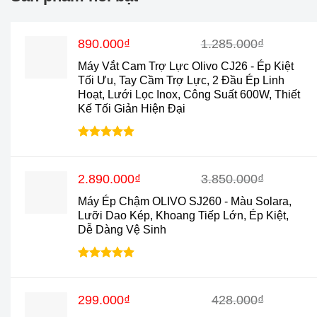
Giá
Giá
890.000
₫
1.285.000
₫
gốc
hiện
Máy Vắt Cam Trợ Lực Olivo CJ26 - Ép Kiệt
là:
tại
Tối Ưu, Tay Cầm Trợ Lực, 2 Đầu Ép Linh
1.285.000₫.
là:
Hoạt, Lưới Lọc Inox, Công Suất 600W, Thiết
890.000₫.
Kế Tối Giản Hiện Đại
Được xếp
hạng
4.88
5 sao
Giá
Giá
2.890.000
₫
3.850.000
₫
gốc
hiện
Máy Ép Chậm OLIVO SJ260 - Màu Solara,
là:
tại
Lưỡi Dao Kép, Khoang Tiếp Lớn, Ép Kiệt,
3.850.000₫.
là:
Dễ Dàng Vệ Sinh
2.890.000₫.
Được xếp
hạng
4.9
5
sao
Giá
Giá
299.000
₫
428.000
₫
gốc
hiện