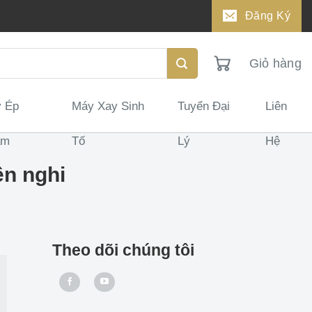
Đăng Ký
Giỏ hàng
 Ép
Máy Xay Sinh
Tuyển Đại
Liên
ậm
Tố
Lý
Hệ
ện nghi
Theo dõi chúng tôi