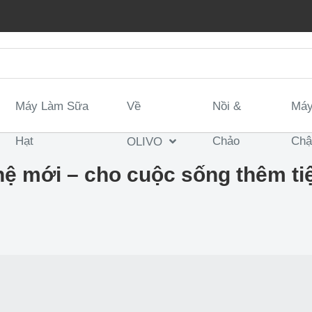
Máy Làm Sữa
Về
Nồi &
Máy
Hạt
Chảo
Ch
OLIVO
ệ mới – cho cuộc sống thêm ti