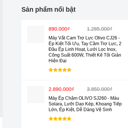
Sản phẩm nổi bật
Giá
Giá
890.000
₫
1.285.000
₫
gốc
hiện
Máy Vắt Cam Trợ Lực Olivo CJ26 -
là:
tại
Ép Kiệt Tối Ưu, Tay Cầm Trợ Lực, 2
1.285.000₫.
là:
Đầu Ép Linh Hoạt, Lưới Lọc Inox,
890.000₫.
Công Suất 600W, Thiết Kế Tối Giản
Hiện Đại
Được xếp
hạng
4.88
5 sao
Giá
Giá
2.890.000
₫
3.850.000
₫
gốc
hiện
Máy Ép Chậm OLIVO SJ260 - Màu
là:
tại
Solara, Lưỡi Dao Kép, Khoang Tiếp
3.850.000₫.
là:
Lớn, Ép Kiệt, Dễ Dàng Vệ Sinh
2.890.000₫.
Được xếp