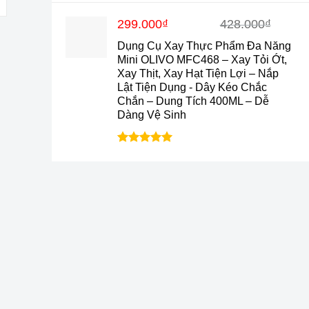
hạng
4.9
5
sao
Giá
Giá
299.000
₫
428.000
₫
gốc
hiện
Dụng Cụ Xay Thực Phẩm Đa Năng
là:
tại
Mini OLIVO MFC468 – Xay Tỏi Ớt,
428.000₫.
là:
Xay Thịt, Xay Hạt Tiện Lợi – Nắp
299.000₫.
Lật Tiện Dụng - Dây Kéo Chắc
Chắn – Dung Tích 400ML – Dễ
Dàng Vệ Sinh
Được xếp
hạng
5.0
5
sao