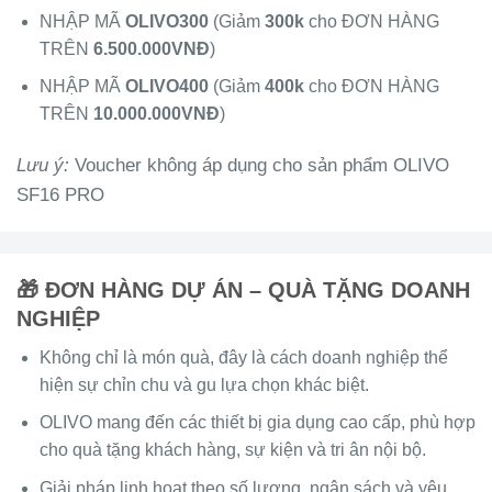
NHẬP MÃ
OLIVO300
(Giảm
300k
cho ĐƠN HÀNG
TRÊN
6.500.000VNĐ
)
NHẬP MÃ
OLIVO400
(Giảm
400k
cho ĐƠN HÀNG
TRÊN
10.000.000VNĐ
)
Lưu ý:
Voucher không áp dụng cho sản phẩm OLIVO
SF16 PRO
🎁 ĐƠN HÀNG DỰ ÁN – QUÀ TẶNG DOANH
NGHIỆP
Không chỉ là món quà, đây là cách doanh nghiệp thể
hiện sự chỉn chu và gu lựa chọn khác biệt.
OLIVO mang đến các thiết bị gia dụng cao cấp, phù hợp
cho quà tặng khách hàng, sự kiện và tri ân nội bộ.
Giải pháp linh hoạt theo số lượng, ngân sách và yêu