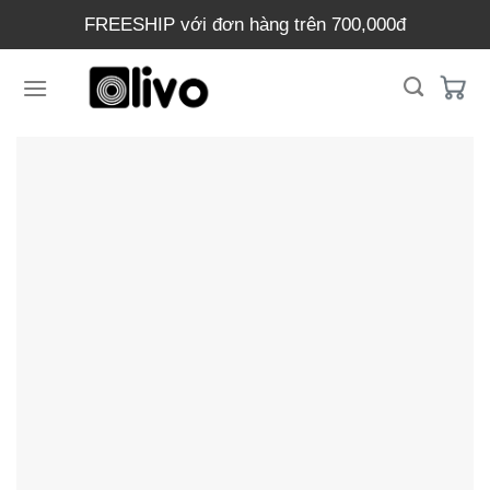
Chuyển
FREESHIP với đơn hàng trên 700,000đ
đến
nội
dung