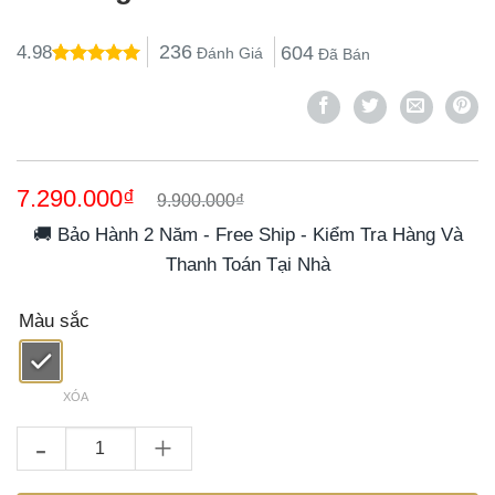
236
604
4.98
Đánh Giá
Đã Bán
4.98
23
trên 5
dựa trên
đánh giá
Giá
Giá
7.290.000
₫
9.900.000
₫
gốc
hiện
là:
tại
🚚 Bảo Hành 2 Năm - Free Ship - Kiểm Tra Hàng Và
9.900.000₫.
là:
Thanh Toán Tại Nhà
7.290.000₫.
Màu sắc
XÓA
Nồi Chiên Hấp Đa Năng OLIVO SteamFry Xtra – Phiên Bản Cao C