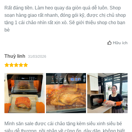
Rất đáng tiền. Làm heo quay da giòn quá dễ luôn. Shop
soạn hàng giao rất nhanh, đóng gói kỹ, được chị chủ shop
tặng 1 cái chảo nhìn rất xịn xò. Sẽ giới thiệu shop cho bạn
bè
Hữu ích
Thuỳ linh
31/03/2026
Mình săn sale được cái chảo tặng kèm siêu xinh siêu bé
siêu dễ thương, nồi nhận về cũng ổn, dày dặn, không biết