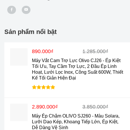
Sản phẩm nổi bật
Giá
Giá
890.000
₫
1.285.000
₫
gốc
hiện
Máy Vắt Cam Trợ Lực Olivo CJ26 - Ép Kiệt
là:
tại
Tối Ưu, Tay Cầm Trợ Lực, 2 Đầu Ép Linh
1.285.000₫.
là:
Hoạt, Lưới Lọc Inox, Công Suất 600W, Thiết
890.000₫.
Kế Tối Giản Hiện Đại
Được xếp
hạng
4.88
5 sao
Giá
Giá
2.890.000
₫
3.850.000
₫
gốc
hiện
Máy Ép Chậm OLIVO SJ260 - Màu Solara,
là:
tại
Lưỡi Dao Kép, Khoang Tiếp Lớn, Ép Kiệt,
3.850.000₫.
là:
Dễ Dàng Vệ Sinh