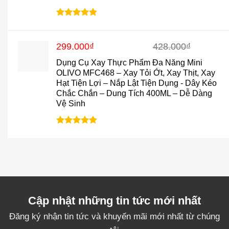
2.890.000₫.
Được xếp
hạng
4.9
5
sao
Giá
Giá
299.000
₫
428.000
₫
gốc
hiện
Dụng Cụ Xay Thực Phẩm Đa Năng Mini
là:
tại
OLIVO MFC468 – Xay Tỏi Ớt, Xay Thịt, Xay
428.000₫.
là:
Hạt Tiện Lợi – Nắp Lật Tiện Dụng - Dây Kéo
299.000₫.
Chắc Chắn – Dung Tích 400ML – Dễ Dàng
Vệ Sinh
Được xếp
hạng
5.0
5
sao
Cập nhật những tin tức mới nhất
Đăng ký nhận tin tức và khuyến mãi mới nhất từ chúng