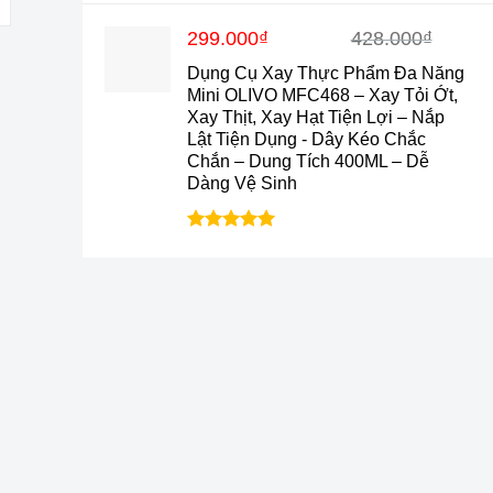
hạng
4.9
5
sao
Giá
Giá
299.000
₫
428.000
₫
gốc
hiện
Dụng Cụ Xay Thực Phẩm Đa Năng
là:
tại
Mini OLIVO MFC468 – Xay Tỏi Ớt,
428.000₫.
là:
Xay Thịt, Xay Hạt Tiện Lợi – Nắp
299.000₫.
Lật Tiện Dụng - Dây Kéo Chắc
Chắn – Dung Tích 400ML – Dễ
Dàng Vệ Sinh
Được xếp
hạng
5.0
5
sao