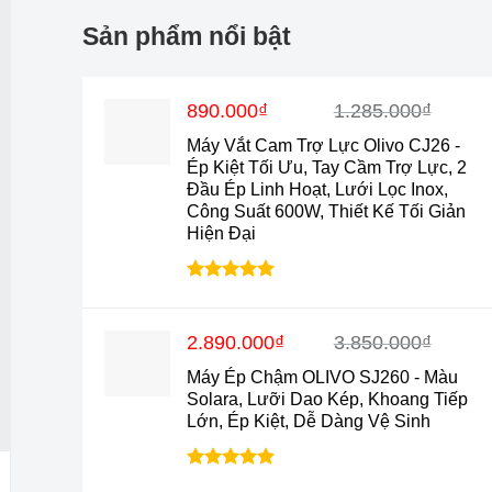
Sản phẩm nổi bật
Giá
Giá
890.000
₫
1.285.000
₫
gốc
hiện
Máy Vắt Cam Trợ Lực Olivo CJ26 -
là:
tại
Ép Kiệt Tối Ưu, Tay Cầm Trợ Lực, 2
1.285.000₫.
là:
Đầu Ép Linh Hoạt, Lưới Lọc Inox,
890.000₫.
Công Suất 600W, Thiết Kế Tối Giản
Hiện Đại
Được xếp
hạng
4.88
5 sao
Giá
Giá
2.890.000
₫
3.850.000
₫
gốc
hiện
Máy Ép Chậm OLIVO SJ260 - Màu
là:
tại
Solara, Lưỡi Dao Kép, Khoang Tiếp
3.850.000₫.
là:
Lớn, Ép Kiệt, Dễ Dàng Vệ Sinh
2.890.000₫.
Được xếp