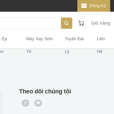
Đăng Ký
Giỏ hàng
 Ép
Máy Xay Sinh
Tuyển Đại
Liên
ậm
Tố
Lý
Hệ
Theo dõi chúng tôi