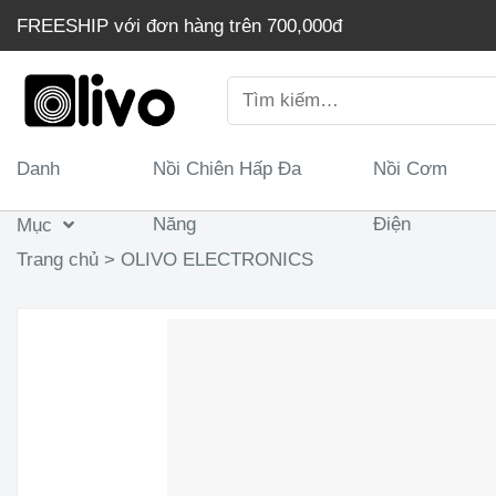
Chuyển
FREESHIP với đơn hàng trên 700,000đ
đến
nội
Tìm
dung
kiếm:
Danh
Nồi Chiên Hấp Đa
Nồi Cơm
Máy Xay Thực Phẩm Đa Năng OLIVO FC25 – 2 Cối X
Độ Xay
Năng
Điện
Mục
Trang chủ
>
OLIVO ELECTRONICS