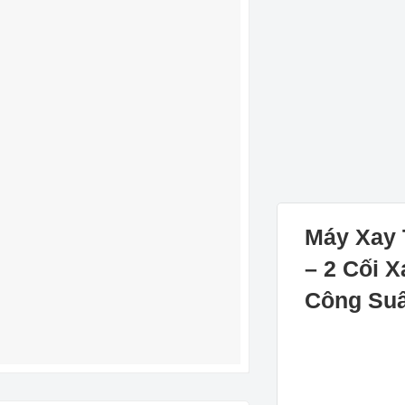
Máy Xay
– 2 Cối 
Công Suấ