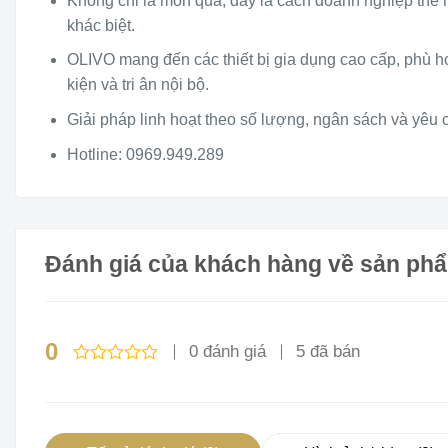
Không chỉ là món quà, đây là cách doanh nghiệp thể 
khác biệt.
OLIVO mang đến các thiết bị gia dụng cao cấp, phù 
kiện và tri ân nội bộ.
Giải pháp linh hoạt theo số lượng, ngân sách và yêu cầ
Hotline:
0969.949.289
Đánh giá của khách hàng về sản ph
0
0 đánh giá
5 đã bán
Được
xếp
hạng
0
5