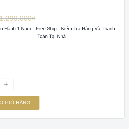
1.290.000
₫
o Hành 1 Năm - Free Ship - Kiểm Tra Hàng Và Thanh
Toán Tại Nhà
ẩm Đa Năng OLIVO FC25 - 2 Cối Xay - Dung Tích 2L Và 300ML - 
O GIỎ HÀNG