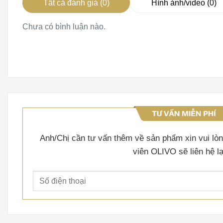
Tất cả đánh giá (0)
Hình ảnh/video (0)
sao
Chưa có bình luận nào.
Anh/Chị cần tư vấn thêm về sản phẩm xin vui lòng
viên OLIVO sẽ liên hệ lạ