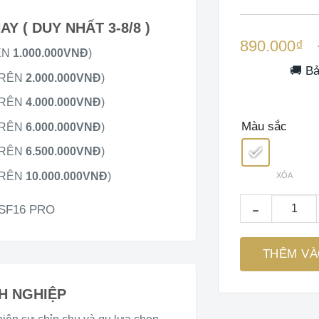
 ( DUY NHẤT 3-8/8 )
Giá
Giá
890.000
₫
gốc
hiện
ÊN
1.000.000VNĐ
)
là:
tại
1.290.000₫.
là:
🚚 Bả
TRÊN
2.000.000VNĐ
)
890.000₫.
TRÊN
4.000.000VNĐ
)
Màu sắc
TRÊN
6.000.000VNĐ
)
TRÊN
6.500.000VNĐ
)
TRÊN
10.000.000VNĐ
)
XÓA
Máy Xay Thực Ph
 SF16 PRO
THÊM VÀ
H NGHIỆP