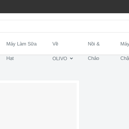
Máy Làm Sữa
Về
Nồi &
Máy
ay – Dung Tích 2L Và 300ML – Công Suất 300W – 3 Chế
Hạt
Chảo
Ch
OLIVO