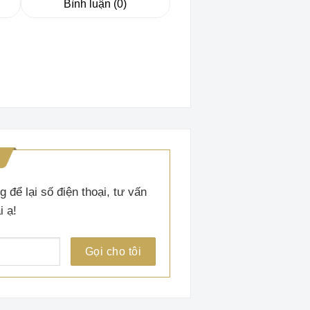
Bình luận (0)
 để lại số điện thoại, tư vấn
i ạ!