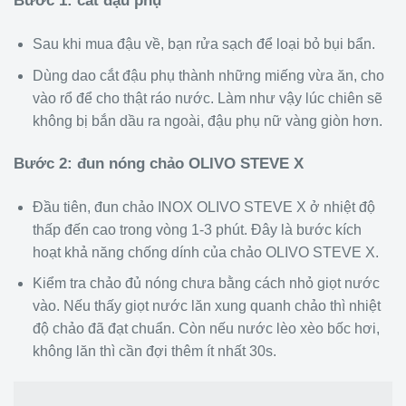
Bước 1: cắt đậu phụ
Sau khi mua đậu về, bạn rửa sạch để loại bỏ bụi bẩn.
Dùng dao cắt đậu phụ thành những miếng vừa ăn, cho
vào rổ để cho thật ráo nước. Làm như vậy lúc chiên sẽ
không bị bắn dầu ra ngoài, đậu phụ nữ vàng giòn hơn.
Bước 2: đun nóng chảo OLIVO STEVE X
Đầu tiên, đun chảo INOX OLIVO STEVE X ở nhiệt độ
thấp đến cao trong vòng 1-3 phút. Đây là bước kích
hoạt khả năng chống dính của chảo OLIVO STEVE X.
Kiểm tra chảo đủ nóng chưa bằng cách nhỏ giọt nước
vào. Nếu thấy giọt nước lăn xung quanh chảo thì nhiệt
độ chảo đã đạt chuẩn. Còn nếu nước lèo xèo bốc hơi,
không lăn thì cần đợi thêm ít nhất 30s.