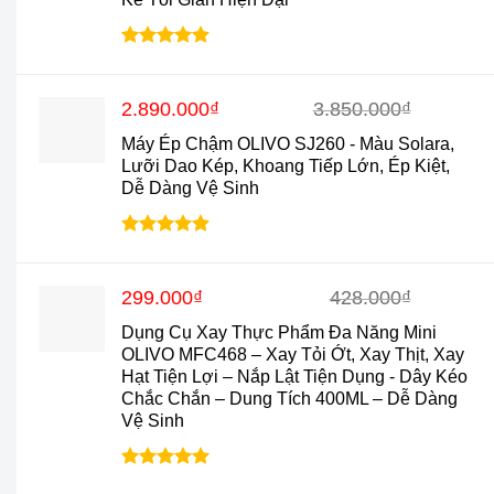
Được xếp
hạng
4.88
5 sao
Giá
Giá
2.890.000
₫
3.850.000
₫
gốc
hiện
Máy Ép Chậm OLIVO SJ260 - Màu Solara,
là:
tại
Lưỡi Dao Kép, Khoang Tiếp Lớn, Ép Kiệt,
3.850.000₫.
là:
Dễ Dàng Vệ Sinh
2.890.000₫.
Được xếp
hạng
4.9
5
sao
Giá
Giá
299.000
₫
428.000
₫
gốc
hiện
Dụng Cụ Xay Thực Phẩm Đa Năng Mini
là:
tại
OLIVO MFC468 – Xay Tỏi Ớt, Xay Thịt, Xay
428.000₫.
là:
Hạt Tiện Lợi – Nắp Lật Tiện Dụng - Dây Kéo
299.000₫.
Chắc Chắn – Dung Tích 400ML – Dễ Dàng
Vệ Sinh
Được xếp