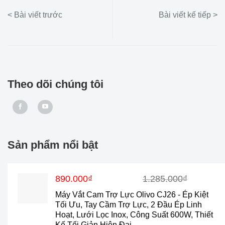
Theo dõi chúng tôi
Sản phẩm nổi bật
Giá
Giá
890.000
₫
1.285.000
₫
gốc
hiện
Máy Vắt Cam Trợ Lực Olivo CJ26 - Ép Kiệt
là:
tại
Tối Ưu, Tay Cầm Trợ Lực, 2 Đầu Ép Linh
1.285.000₫.
là:
Hoạt, Lưới Lọc Inox, Công Suất 600W, Thiết
890.000₫.
Kế Tối Giản Hiện Đại