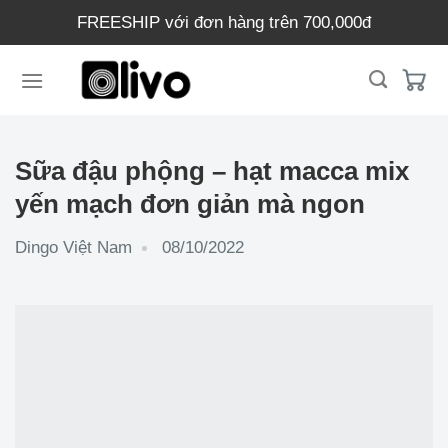
Chuyển
FREESHIP với đơn hàng trên 700,000đ
đến
nội
dung
Sữa đậu phộng – hạt macca mix
yến mạch đơn giản mà ngon
Dingo Việt Nam
08/10/2022