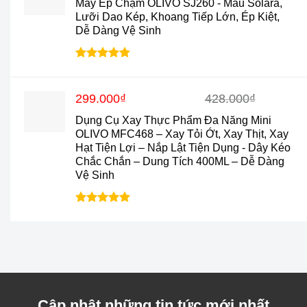
Máy Ép Chậm OLIVO SJ260 - Màu Solara,
là:
tại
Lưỡi Dao Kép, Khoang Tiếp Lớn, Ép Kiệt,
3.850.000₫.
là:
Dễ Dàng Vệ Sinh
2.890.000₫.
Được xếp
hạng
4.9
5
sao
Giá
Giá
299.000
₫
428.000
₫
gốc
hiện
Dụng Cụ Xay Thực Phẩm Đa Năng Mini
là:
tại
OLIVO MFC468 – Xay Tỏi Ớt, Xay Thịt, Xay
428.000₫.
là:
Hạt Tiện Lợi – Nắp Lật Tiện Dụng - Dây Kéo
299.000₫.
Chắc Chắn – Dung Tích 400ML – Dễ Dàng
Vệ Sinh
Được xếp
hạng
5.0
5
sao
Cập nhật những tin tức mới nhất