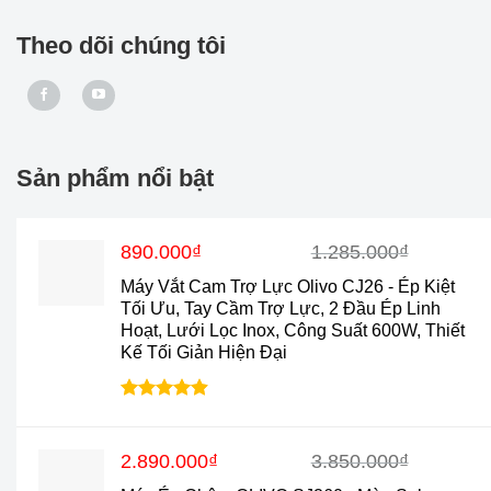
Theo dõi chúng tôi
Sản phẩm nổi bật
Giá
Giá
890.000
₫
1.285.000
₫
gốc
hiện
Máy Vắt Cam Trợ Lực Olivo CJ26 - Ép Kiệt
là:
tại
Tối Ưu, Tay Cầm Trợ Lực, 2 Đầu Ép Linh
1.285.000₫.
là:
Hoạt, Lưới Lọc Inox, Công Suất 600W, Thiết
890.000₫.
Kế Tối Giản Hiện Đại
Được xếp
hạng
4.88
5 sao
Giá
Giá
2.890.000
₫
3.850.000
₫
gốc
hiện