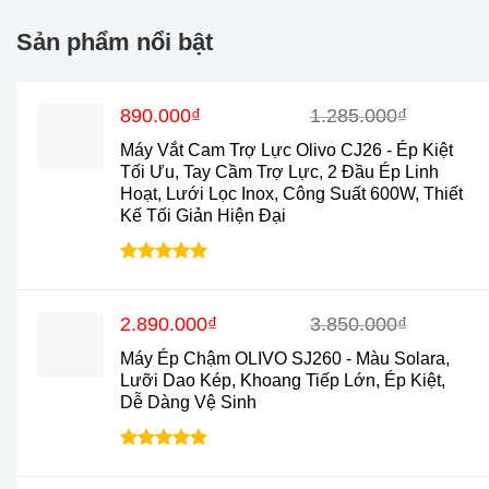
Sản phẩm nổi bật
Giá
Giá
890.000
₫
1.285.000
₫
gốc
hiện
Máy Vắt Cam Trợ Lực Olivo CJ26 - Ép Kiệt
là:
tại
Tối Ưu, Tay Cầm Trợ Lực, 2 Đầu Ép Linh
1.285.000₫.
là:
Hoạt, Lưới Lọc Inox, Công Suất 600W, Thiết
890.000₫.
Kế Tối Giản Hiện Đại
Được xếp
hạng
4.88
5 sao
Giá
Giá
2.890.000
₫
3.850.000
₫
gốc
hiện
Máy Ép Chậm OLIVO SJ260 - Màu Solara,
là:
tại
Lưỡi Dao Kép, Khoang Tiếp Lớn, Ép Kiệt,
3.850.000₫.
là:
Dễ Dàng Vệ Sinh
2.890.000₫.
Được xếp
hạng
4.9
5