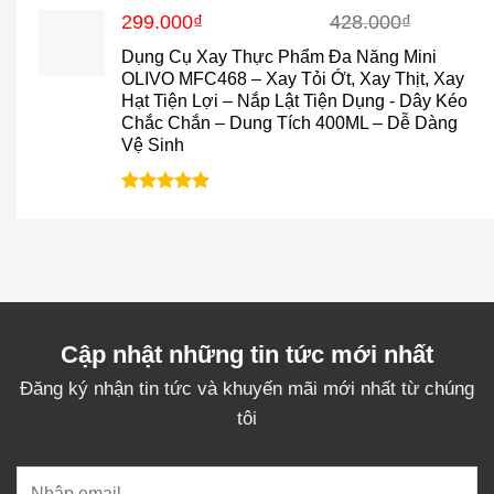
sao
Giá
Giá
299.000
₫
428.000
₫
gốc
hiện
Dụng Cụ Xay Thực Phẩm Đa Năng Mini
là:
tại
OLIVO MFC468 – Xay Tỏi Ớt, Xay Thịt, Xay
428.000₫.
là:
Hạt Tiện Lợi – Nắp Lật Tiện Dụng - Dây Kéo
299.000₫.
Chắc Chắn – Dung Tích 400ML – Dễ Dàng
Vệ Sinh
Được xếp
hạng
5.0
5
sao
Cập nhật những tin tức mới nhất
Đăng ký nhận tin tức và khuyến mãi mới nhất từ chúng
tôi