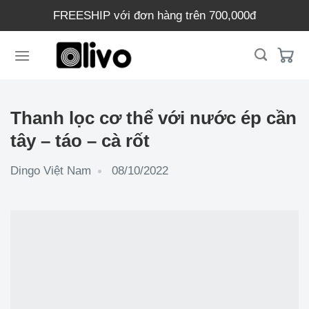
Chuyển
FREESHIP với đơn hàng trên 700,000đ
đến
nội
dung
Thanh lọc cơ thể với nước ép cần
tây – táo – cà rốt
Dingo Việt Nam
08/10/2022