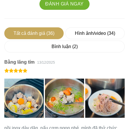
hạng
4.88
ĐÁNH GIÁ NGAY
5 sao
Tất cả đánh giá (36)
Hình ảnh/video (34)
Bình luận (2)
Bằng lăng tím
13/12/2025
nồi inox dày dặn, nấu cơm ngon nhé, mình đã thử chức