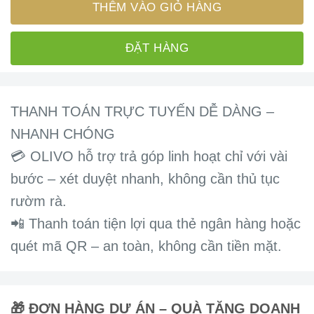
THÊM VÀO GIỎ HÀNG
ĐẶT HÀNG
THANH TOÁN TRỰC TUYẾN DỄ DÀNG –
NHANH CHÓNG
💳 OLIVO hỗ trợ trả góp linh hoạt chỉ với vài
bước – xét duyệt nhanh, không cần thủ tục
rườm rà.
📲 Thanh toán tiện lợi qua thẻ ngân hàng hoặc
quét mã QR – an toàn, không cần tiền mặt.
🎁 ĐƠN HÀNG DỰ ÁN – QUÀ TẶNG DOANH